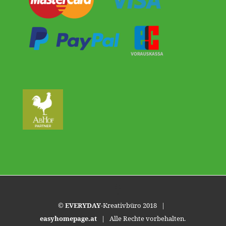
©
EVERYDAY
-Kreativbüro 2018 |
easyhomepage.at
| Alle Rechte vorbehalten.