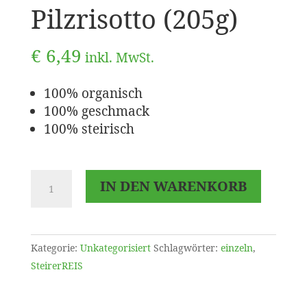
Pilzrisotto (205g)
€
6,49
inkl. MwSt.
100% organisch
100% geschmack
100% steirisch
SO-
IN DEN WARENKORB
FRÖHLICH
-
Pilzrisotto
(205g)
Kategorie:
Unkategorisiert
Schlagwörter:
einzeln
,
Menge
SteirerREIS