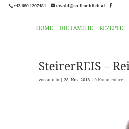
+43 680 1207484
ewald@so-froehlich.at
HOME
DIE FAMILIE
REZEPTE
SteirerREIS – R
von
admin
|
28. Nov. 2018
|
0 Kommentare